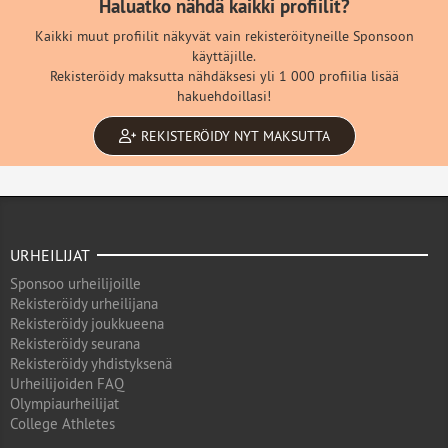
Haluatko nähdä kaikki profiilit?
Kaikki muut profiilit näkyvät vain rekisteröityneille Sponsoon
käyttäjille.
Rekisteröidy maksutta nähdäksesi yli 1 000 profiilia lisää
hakuehdoillasi!
REKISTERÖIDY NYT MAKSUTTA
URHEILIJAT
Sponsoo urheilijoille
Rekisteröidy urheilijana
Rekisteröidy joukkueena
Rekisteröidy seurana
Rekisteröidy yhdistyksenä
Urheilijoiden FAQ
Olympiaurheilijat
College Athletes