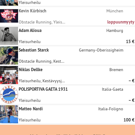
Yleisurheilu
Kevin Kürbisch
München
Obstacle Running, Yleisurheilu
loppuunmyyty
Adam Alioua
Hamburg
Yleisurheilu
15 €
Sebastian Starck
Germany-Oberissigheim
Obstacle Running, Kestävyysjuoksu
Niklas Dellke
Bremen
Yleisurheilu, Kestävyysjuoksu
– €
POLISPORTIVA GAETA 1931
Italia-Gaeta
Yleisurheilu
– €
Matteo Nardi
Italia-Foligno
Yleisurheilu
100 €