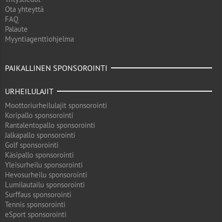
Ota yhteyttä
FAQ
Palaute
Myyntiagenttiohjelma
PAIKALLINEN SPONSOROINTI
URHEILULAJIT
Moottoriurheilulajit sponsorointi
Koripallo sponsorointi
Rantalentopallo sponsorointi
Jalkapallo sponsorointi
Golf sponsorointi
Käsipallo sponsorointi
Yleisurheilu sponsorointi
Hevosurheilu sponsorointi
Lumilautailu sponsorointi
Surffaus sponsorointi
Tennis sponsorointi
eSport sponsorointi