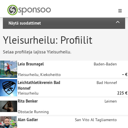
Näytä suodattimet
Yleisurheilu: Profiilit
Selaa profiileja lajissa Yleisurheilu.
Leia Braunagel
Baden-Baden
Yleisurheilu, Kiekoheitto
– €
Leichtathletikverein Bad
Bad Honnef
Honnef
Yleisurheilu
225 €
Rita Benker
Leimen
Obstacle Running
Alan Gadler
San Vito Al Tagliamento