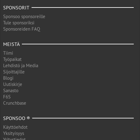
SPONSORIT
Sponsoo sponsoreille
Tule sponsoriksi
Sponsoreiden FAQ
MEISTÄ
Tiimi
Työpaikat
Lehdistö ja Media
Sijoittajille
Blogi
Uutiskirje
Sanasto
F6S
Crunchbase
SPONSOO ®
Käyttöehdot
Yksityisyys
Yritystiedot