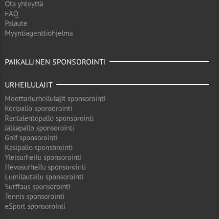
Ota yhteyttä
FAQ
Palaute
Myyntiagenttiohjelma
PAIKALLINEN SPONSOROINTI
URHEILULAJIT
Moottoriurheilulajit sponsorointi
Koripallo sponsorointi
Rantalentopallo sponsorointi
Jalkapallo sponsorointi
Golf sponsorointi
Käsipallo sponsorointi
Yleisurheilu sponsorointi
Hevosurheilu sponsorointi
Lumilautailu sponsorointi
Surffaus sponsorointi
Tennis sponsorointi
eSport sponsorointi