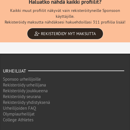
Haluatko nähdä kaikki profiilit?
Kaikki muut profiilit näkyvät vain rekisteröityneille Sponsoon
käyttäjille.
Rekisteröidy maksutta nähdäksesi hakuehdoillasi 311 profiilia lisää!
REKISTERÖIDY NYT MAKSUTTA
URHEILIJAT
Sponsoo urheilijoille
Rekisteröidy urheilijana
Rekisteröidy joukkueena
Rekisteröidy seurana
Rekisteröidy yhdistyksenä
Urheilijoiden FAQ
Olympiaurheilijat
College Athletes