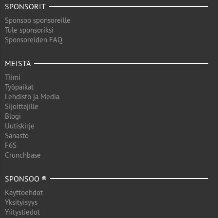
SPONSORIT
Sponsoo sponsoreille
Tule sponsoriksi
Sponsoreiden FAQ
MEISTÄ
Tiimi
Työpaikat
Lehdistö ja Media
Sijoittajille
Blogi
Uutiskirje
Sanasto
F6S
Crunchbase
SPONSOO ®
Käyttöehdot
Yksityisyys
Yritystiedot