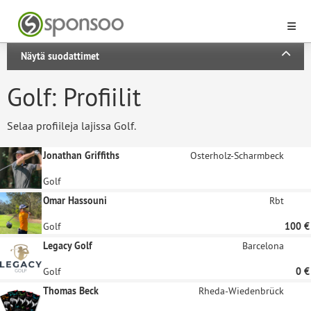
Näytä suodattimet
Golf: Profiilit
Selaa profiileja lajissa Golf.
Jonathan Griffiths
Osterholz-Scharmbeck
Golf
Omar Hassouni
Rbt
Golf
100 €
Legacy Golf
Barcelona
Golf
0 €
Thomas Beck
Rheda-Wiedenbrück