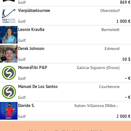
Golf
869 €
Vierplätzetournee
Oberstdorf
Golf
1 000 €
Leonie Krauße
Barmstedt
Golf
Derek Johnson
Edmond
Golf
50 $
MuneraTibi P&P
Galicia-Sigüeiro (Oroso)
Golf
– €
Manuel De Los Santos
Courbevoie
Golf
– €
Davide S.
Italien-Villanova D'Albenga
Golf
2 000 €