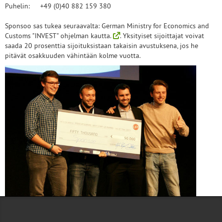
Puhelin:
+49 (0)40 882 159 380
Sponsoo sas tukea seuraavalta: German Ministry for Economics and
Customs "INVEST" ohjelman kautta.
. Yksityiset sijoittajat voivat
saada 20 prosenttia sijoituksistaan takaisin avustuksena, jos he
pitävät osakkuuden vähintään kolme vuotta.