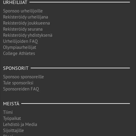
URHEILIJAT
Sponsoo urheilijoille
Rekisteröidy urheilijana
Rekisteröidy joukkueena
Rekisteröidy seurana
Rekisteröidy yhdistyksenä
Urheilijoiden FAQ
Olympiaurheilijat
College Athletes
SPONSORIT
Sponsoo sponsoreille
Tule sponsoriksi
Sponsoreiden FAQ
MEISTÄ
Tiimi
Työpaikat
Lehdistö ja Media
Sijoittajille