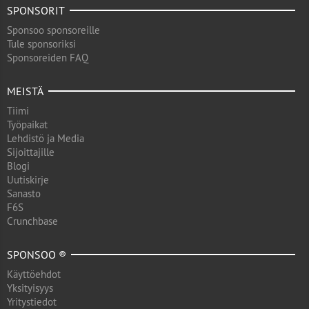
SPONSORIT
Sponsoo sponsoreille
Tule sponsoriksi
Sponsoreiden FAQ
MEISTÄ
Tiimi
Työpaikat
Lehdistö ja Media
Sijoittajille
Blogi
Uutiskirje
Sanasto
F6S
Crunchbase
SPONSOO ®
Käyttöehdot
Yksityisyys
Yritystiedot