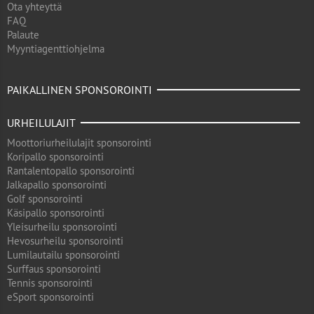
Ota yhteyttä
FAQ
Palaute
Myyntiagenttiohjelma
PAIKALLINEN SPONSOROINTI
URHEILULAJIT
Moottoriurheilulajit sponsorointi
Koripallo sponsorointi
Rantalentopallo sponsorointi
Jalkapallo sponsorointi
Golf sponsorointi
Käsipallo sponsorointi
Yleisurheilu sponsorointi
Hevosurheilu sponsorointi
Lumilautailu sponsorointi
Surffaus sponsorointi
Tennis sponsorointi
eSport sponsorointi