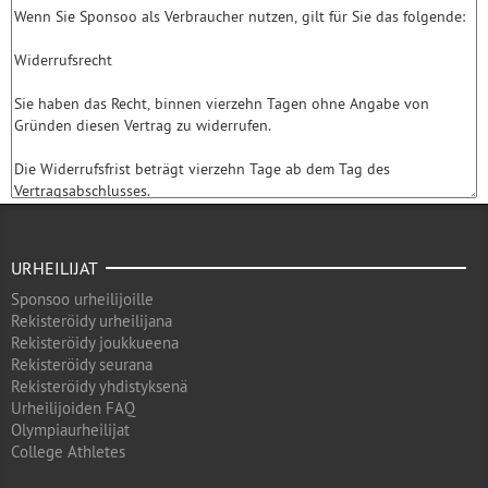
URHEILIJAT
Sponsoo urheilijoille
Rekisteröidy urheilijana
Rekisteröidy joukkueena
Rekisteröidy seurana
Rekisteröidy yhdistyksenä
Urheilijoiden FAQ
Olympiaurheilijat
College Athletes