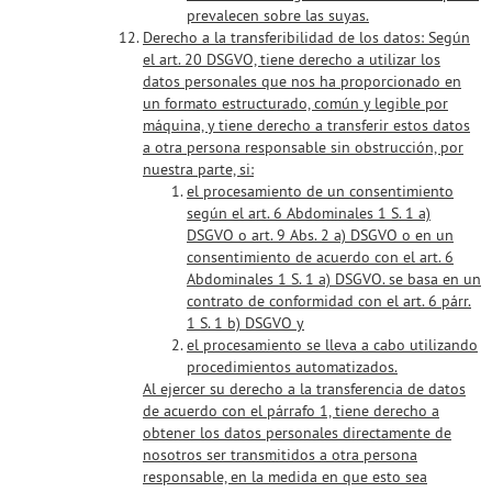
prevalecen sobre las suyas.
Derecho a la transferibilidad de los datos:
Según
el art. 20 DSGVO, tiene derecho a utilizar los
datos personales que nos ha proporcionado en
un formato estructurado, común y legible por
máquina, y tiene derecho a transferir estos datos
a otra persona responsable sin obstrucción, por
nuestra parte, si:
el procesamiento de un consentimiento
según el art. 6 Abdominales 1 S. 1 a)
DSGVO o art. 9 Abs. 2 a) DSGVO o en un
consentimiento de acuerdo con el art. 6
Abdominales 1 S. 1 a) DSGVO. se basa en un
contrato de conformidad con el art. 6 párr.
1 S. 1 b) DSGVO y
el procesamiento se lleva a cabo utilizando
procedimientos automatizados.
Al ejercer su derecho a la transferencia de datos
de acuerdo con el párrafo 1, tiene derecho a
obtener los datos personales directamente de
nosotros ser transmitidos a otra persona
responsable, en la medida en que esto sea