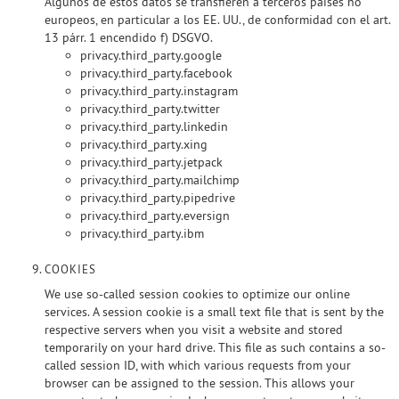
Algunos de estos datos se transfieren a terceros países no
europeos, en particular a los EE. UU., de conformidad con el art.
13 párr. 1 encendido f) DSGVO.
privacy.third_party.google
privacy.third_party.facebook
privacy.third_party.instagram
privacy.third_party.twitter
privacy.third_party.linkedin
privacy.third_party.xing
privacy.third_party.jetpack
privacy.third_party.mailchimp
privacy.third_party.pipedrive
privacy.third_party.eversign
privacy.third_party.ibm
COOKIES
We use so-called session cookies to optimize our online
services. A session cookie is a small text file that is sent by the
respective servers when you visit a website and stored
temporarily on your hard drive. This file as such contains a so-
called session ID, with which various requests from your
browser can be assigned to the session. This allows your