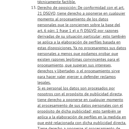
técnicamente factible.
Derecho de oposición:
De conformidad con el art.
21 DSGVO, tiene derecho a oponerse en cualquier
momento al procesamiento de los datos
personales que le conciernen sobre la base del
art. 6 párr. 1 frase 1 e) o f) DSGVO por razones
derivadas de su situación particular; esto también
se aplica a la elaboración de perfiles basada en
estas disposiciones. Ya no procesaremos sus datos
personales a menos que podamos probar que
existen razones legítimas convincentes para el
procesamiento, que superan sus intereses,
derechos y libertades, o el procesamiento sirve
para hacer valer, ejercer o defender reclamos
legales.
Si es personal los datos son procesados ​​por
nosotros con el propósito de publicidad directa,
tiene derecho a oponerse en cualquier momento
al procesamiento de sus datos personales con el
propósito de dicha publicidad; esto también se
aplica a la elaboración de perfiles en la medida en
que esté relacionada con dicha publicidad directa.
Tiene derecho a oponerse al procesamiento de