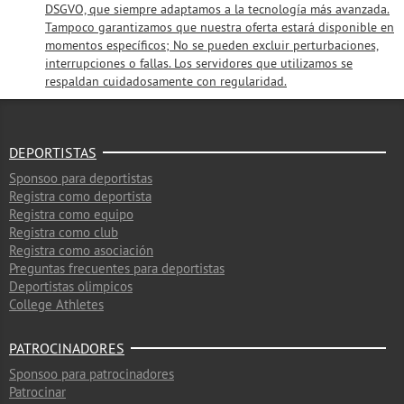
DSGVO, que siempre adaptamos a la tecnología más avanzada.
Tampoco garantizamos que nuestra oferta estará disponible en
momentos específicos; No se pueden excluir perturbaciones,
interrupciones o fallas. Los servidores que utilizamos se
respaldan cuidadosamente con regularidad.
DEPORTISTAS
Sponsoo para deportistas
Registra como deportista
Registra como equipo
Registra como club
Registra como asociación
Preguntas frecuentes para deportistas
Deportistas olimpicos
College Athletes
PATROCINADORES
Sponsoo para patrocinadores
Patrocinar