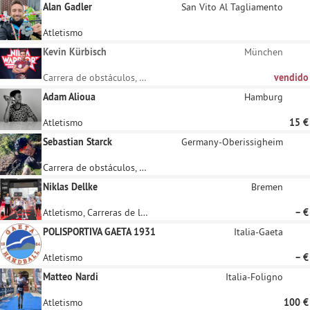
Alan Gadler
San Vito Al Tagliamento
Atletismo
Kevin Kürbisch
München
Carrera de obstáculos, Atletismo
vendido
Adam Alioua
Hamburg
Atletismo
15 €
Sebastian Starck
Germany-Oberissigheim
Carrera de obstáculos, Carreras de larga distancia
Niklas Dellke
Bremen
Atletismo, Carreras de larga distancia
– €
POLISPORTIVA GAETA 1931
Italia-Gaeta
Atletismo
– €
Matteo Nardi
Italia-Foligno
Atletismo
100 €