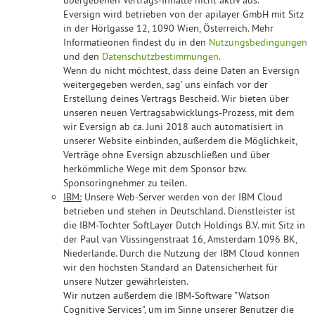
übergebenen Vertrags-Inhalte nicht aktiv aus.
Eversign wird betrieben von der apilayer GmbH mit Sitz
in der Hörlgasse 12, 1090 Wien, Österreich. Mehr
Informatieonen findest du in den
Nutzungsbedingungen
und den
Datenschutzbestimmungen
.
Wenn du nicht möchtest, dass deine Daten an Eversign
weitergegeben werden, sag' uns einfach vor der
Erstellung deines Vertrags Bescheid. Wir bieten über
unseren neuen Vertragsabwicklungs-Prozess, mit dem
wir Eversign ab ca. Juni 2018 auch automatisiert in
unserer Website einbinden, außerdem die Möglichkeit,
Verträge ohne Eversign abzuschließen und über
herkömmliche Wege mit dem Sponsor bzw.
Sponsoringnehmer zu teilen.
IBM:
Unsere Web-Server werden von der IBM Cloud
betrieben und stehen in Deutschland. Dienstleister ist
die IBM-Tochter SoftLayer Dutch Holdings B.V. mit Sitz in
der Paul van Vlissingenstraat 16, Amsterdam 1096 BK,
Niederlande. Durch die Nutzung der IBM Cloud können
wir den höchsten Standard an Datensicherheit für
unsere Nutzer gewährleisten.
Wir nutzen außerdem die IBM-Software "Watson
Cognitive Services", um im Sinne unserer Benutzer die