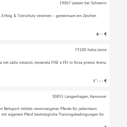
19067
Leezen bei Schwerin
. Erfolg & Tierschutz vereinen – gemeinsam ein Zeichen
‏٥٠٠ €
73100
Italia-Lecce
 nel salto ostacoli, tesserata FISE e FEI in forza presso Arena
‏١٬٠٠٠ €
30855
Langenhagen, Hannover
en Reitsport mittels vereinseigener Pferde für jedermann
n mit eigenem Pferd bestmögliche Trainingsbedingungen für