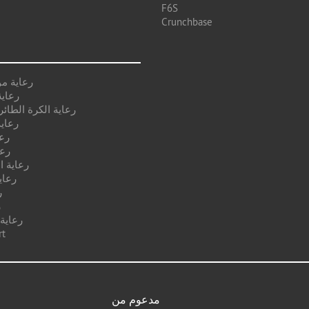
F6S
Crunchbase
رعاية م
رعاية
رعاية الكرة الطائر
رعاية
رع
رعا
رعاية ا
رعاي
ر
ر
رعاية
رعا
مدعوم من