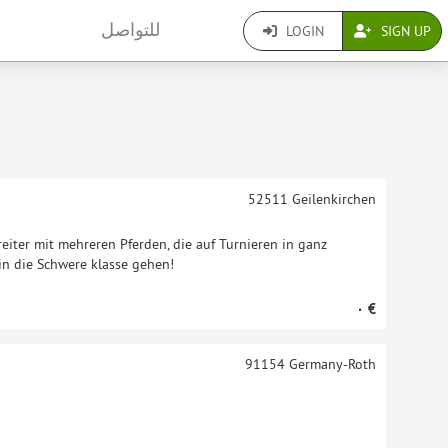
للتواصل
LOGIN
SIGN UP
52511
Geilenkirchen
eiter mit mehreren Pferden, die auf Turnieren in ganz
in die Schwere klasse gehen!
‏٠ €
91154
Germany-Roth