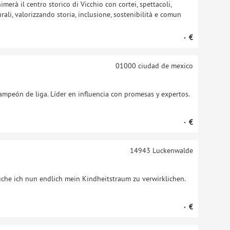
merà il centro storico di Vicchio con cortei, spettacoli,
turali, valorizzando storia, inclusione, sostenibilità e comun
‏٠ €
01000
ciudad de mexico
ampeón de liga. Líder en influencia con promesas y expertos.
‏٠ €
14943
Luckenwalde
che ich nun endlich mein Kindheitstraum zu verwirklichen.
‏٠ €