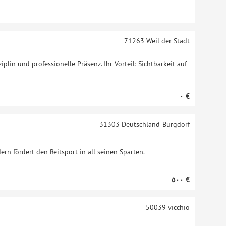
71263
Weil der Stadt
ziplin und professionelle Präsenz. Ihr Vorteil: Sichtbarkeit auf
‏٠ €
31303
Deutschland-Burgdorf
ern fördert den Reitsport in all seinen Sparten.
‏٥٠٠ €
50039
vicchio