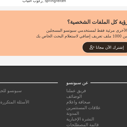
ركوب الثياب, Springreiten
رؤية كل الملفات الشخصية؟
إشترك الآن مجانا
عن سبونسو
فريق عملنا
سبونسو للجه
الوضائف
صحافة واعلام
الأسئلة المتكررة
علاقات المستثمرين
المدونة
النشرة الإخبارية
قائمة المصطلحات