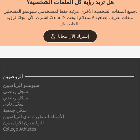
هل تريد رؤية كل الملفات الشخصية؟
جميع الملفات الشخصية الأخرى مرئية فقط لمستخدمي سبونسو المسجلين.
اشترك الآن مجانًا لرؤية ٪count٪ ملفات تعريف إضافية لاستعلام البحث
الخاص بك!
إشترك الآن مجانا
الرياضيين
سبونسو للرياضيين
سجل رياضي
سجّل رياضي
سجّل نادي
سجّل جمعية
الأسئلة المتكررة لدى الرياضيين
الرياضيون الأولمبيون
College Athletes