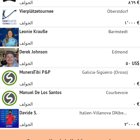
‏٨٦٩ €
الجولف
Vierplätzetournee
Oberstdorf
‏١٬٠٠٠ €
الجولف
Leonie Krauße
Barmstedt
الجولف
Derek Johnson
Edmond
‏٥٠ US$
الجولف
MuneraTibi P&P
Galicia-Sigüeiro (Oroso)
‏٠ €
الجولف
Manuel De Los Santos
Courbevoie
‏٠ €
الجولف
Davide S.
Italien-Villanova D'Albenga
‏٢٬٠٠٠ €
الجولف