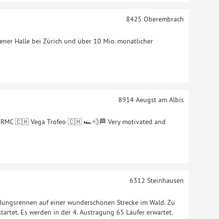
8425
Oberembrach
gener Halle bei Zürich und über 10 Mio. monatlicher
8914
Aeugst am Albis
h RMC 🇨🇭 Vega Trofeo 🇨🇭 🏎️💨🏁 Very motivated and
6312
Steinhausen
idungsrennen auf einer wunderschönen Strecke im Wald. Zu
artet. Es werden in der 4. Austragung 65 Läufer erwartet.