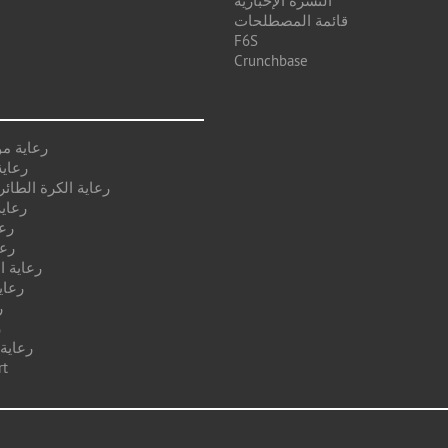
النشرة الإخبارية
قائمة المصطلحات
F6S
Crunchbase
رعاية م
رعاية
رعاية الكرة الطائر
رعاية
رع
رعا
رعاية ا
رعاي
ر
ر
رعاية
رعا