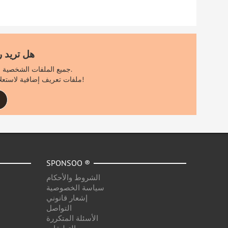
هل تريد 
جميع الملفات الشخصية الأخرى مرئية فقط لمستخدمي سبونسو المسجلين.
اشترك الآن مجانًا لرؤية ٪count٪ ملفات تعريف إضافية لاستعلام البحث الخاص بك!
SPONSOO ®
الشروط والأحكام
سياسة الخصوصية
إشعار قانوني
التواصل
الأسئلة المتكررة