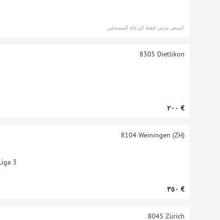
السعر مرئي فقط للرعاة المسجلين.
8305
Dietlikon
‏٢٠٠ €
8104
Weiningen (ZH)
Liga 3
‏٣٥٠ €
8045
Zürich