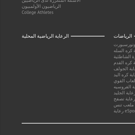
الأسئلة المتكررة لدى الرياضيين
الرياضيون الأولمبيون
College Athletes
الرياضات
الرعاية الرياضية المحلية
وتورسبورت
 كره السله
ة الشاطئية
 كره القدم
اية الجولف
ية كره اليد
لعاب القوي
ة الفروسيه
عاية الجليد
عاية تصفح
 ملعب تنس
ية eSport