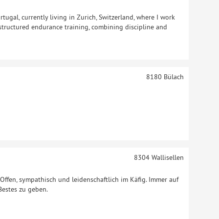
tugal, currently living in Zurich, Switzerland, where I work
 structured endurance training, combining discipline and
8180
Bülach
8304
Wallisellen
. Offen, sympathisch und leidenschaftlich im Käfig. Immer auf
Bestes zu geben.